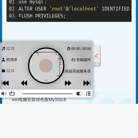
01
use mysql；

02
ALTER USER 
'root'
@
'localhost'
 IDENTIFIED WI
03
12.31
00:00 / 00:00
打赏
赞
0
郑润泽
专辑循环
如果觉得文章对你有用，请随意赞赏
12.31
宝塔服务器面板
安装部署
win电脑安装绿色版MySQL8
https://halo.huangge1199.cn/archives/win-dian-nao-an-zhuang-lv
-se-ban-mysql8
作词 : 郑润泽
作曲 : 郑润泽
作者
发布于
更新于
轩辕龙儿
编曲 : 李俊聪
2024-03-19
2024-03-19
许可协议
制作人 : 李俊聪/郑润泽
CC BY 4.0
出品人 : 李淘