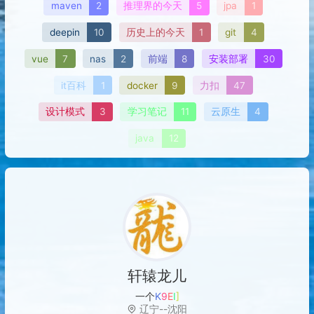
maven
2
推理界的今天
5
jpa
1
deepin
10
历史上的今天
1
git
4
vue
7
nas
2
前端
8
安装部署
30
it百科
1
docker
9
力扣
47
设计模式
3
学习笔记
11
云原生
4
java
12
轩辕龙儿
一个热衷于做小
s
_
d
M
1
辽宁--沈阳