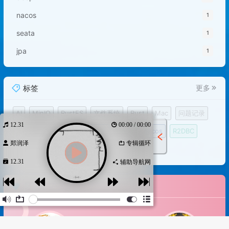
nacos
1
seata
1
jpa
1
标签
更多
AI
MinIO
RustFS
文件系统
Rust
Mac
问题记录
12.31
00:00 / 00:00
游玩
工具
盖章
服务器
Linux
nacos
R2DBC
郑润泽
专辑循环
游戏
云原生2023
网站建设
破解
12.31
宝塔服务器面板
多版本