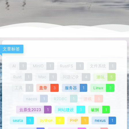
文章标签
AI
1
MinIO
1
RustFS
1
文件系统
1
Rust
1
Mac
1
问题记录
4
游玩
5
工具
1
盖章
3
服务器
1
Linux
2
nacos
1
R2DBC
1
游戏
3
云原生2023
1
网站建设
3
破解
1
seata
1
python
9
PHP
1
nexus
1