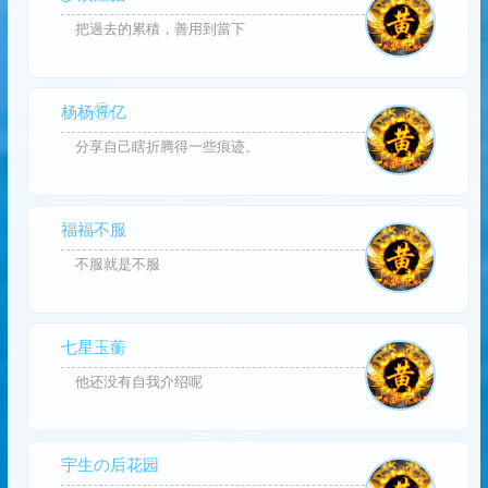
把過去的累積，善用到當下
杨杨🉐亿
分享自己瞎折腾得一些痕迹。
福福不服
不服就是不服
七星玉蘅
他还没有自我介绍呢
宇生の后花园