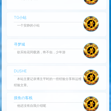
TG小站
一个安静的小站
寻梦城
欲买桂花同载酒，终不似，少年游
DUSHE
本站主要记录博主平时的一些经验分享和运维
经验文章。
摸鱼の客栈
他还没有自我介绍呢