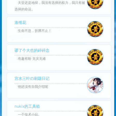
天堂还是地狱，我没有选择的权力，我只有被
选择的命运。
洛维花
生命不息，折腾不止！
谬了个大也的碎碎念
有趣有盼 无灾无难
宫水三叶の刷题日记
他还没有自我介绍呢
nukix的工具箱
一个技术小站。