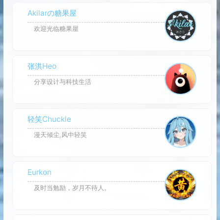
Akilarの糖果屋
欢迎光临糖果屋
张洪Heo
分享设计与科技生活
轻笑Chuckle
漫天倾尘,风中轻笑
Eurkon
及时当勉励，岁月不待人。