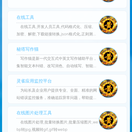
在线工具
在线工具,开发人员工具,代码格式化、压缩、
加密、解密,下载链接转换,json格式化,正则测试
工具,favicon在线制作,字帖工具,中文简繁体转
换,迅雷下载链接转换,进制转换,二维码,照片压
秘塔写作猫
缩,pdf合并
写作猫是新一代交互式中英文写作辅助平台，
集智能文本纠错、改写润色、自动续写、智能配
图为一体。
灵雀应用监控平台
为站长及企业用户提供专业、全面、精准的网
站错误监控服务，准确追踪异常问题，帮助提升
异常问题的感知及解决效率
在线图片处理工具
在线图片处理,批量转换图片,批量压缩图片,we
bp转jpg,视频转gif,gif转webp