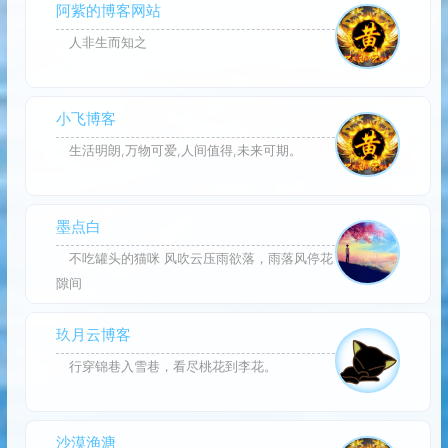
阿紫的博客网站
人非生而知之
小飞博客
生活明朗,万物可爱,人间值得,未来可期。
墨点白
不吃罐头的猫咪 风吹云压雨欲落，雨落风停花
隙间
玖月云博客
行穿锦巷入雪巷，看尽桃花到李花。
沙漠渔溏