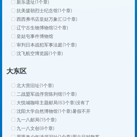
新乐遗址(1个章)
抗美援朝烈士纪念馆(1个章)
西西弗书店皇姑万象汇(2个章)
辽宁古生物博物馆(2个章)
皇姑屯事件博物馆
审判日本战犯军事法庭(1个章)
沈飞航空博览园(1个章)
大东区
北大营旧址(1个章)
二战盟军战俘营陈列馆(1个章)
大悦城咖啡主题邮局(63个章)没有了
沈阳大学自然博物馆(1个章)暑假不开
九一八邮局(15个章)
九一八文创(8个章)
周恩来少年读书旧址(1个章)周六日对散客