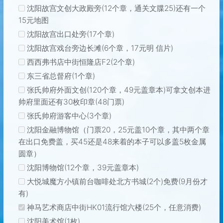
沈阳故宫文创大政殿旁(12个章，通关文牒25)还有一个
15元地图
沈阳故宫出口处旁(17个章)
沈阳故宫戏台旁边长滩(6个章，17元明 信片)
西西弗书店中街恒隆店F2(2个章)
东三省总督府(1个章)
张氏帅府外面文创(120个章，49元盖章本)可拿文创本进
帅府里面还有30枚印章(48门票)
张氏帅府游客中心(3个章)
沈阳金融博物馆（门票20，25元盖10个章，其中两个章
在出口免费盖，买45还是48来着的本子可以多盖5枚金属
圆章）
沈阳博物馆(12个章，39元盖章本)
大悦城魔方小镇前台咖啡处北方书城(2个)免费(9月份才
有)
神马艺术商店中街HK01流行馆六楼(25个，任意消费)
沈阳美术馆(1枚)