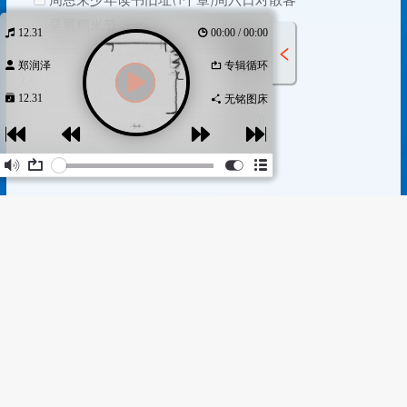
呈展稻米节
12.31
00:00 / 00:00
郑润泽
专辑循环
沈北区
12.31
无铭图床
锡伯族博物馆服务台和文创店(1+10)
打赏
赞
0
作词 : 郑润泽
作曲 : 郑润泽
如果觉得文章对你有用，请随意赞赏
编曲 : 李俊聪
制作人 : 李俊聪/郑润泽
盖章
出品人 : 李淘
欠你还没走的路
就这样结束
上次这个季节还有温度
沈阳盖章计划
临走前关最轻的门带走了付出
https://halo.huangge1199.cn/archives/shen-yang-gai-zhang-ji-hua
过几个一年收到过祝福
作者
发布于
更新于
家门前的圣诞树