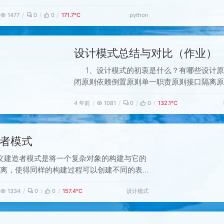
于两个，会返回空官方文档Return
1477
0
0
171.7℃
python
sive overlapping pairs taken from the
iterable.The number
设计模式总结与对比（作业）
1、设计模式的初衷是什么？有哪些设计
闭原则依赖倒置原则单一职责原则接口隔离原
特原则里氏替换原则合成复用原则2、列举至
4 年前
1081
0
0
132.1℃
单例模式被破坏的场景并给出解决方案多线程
法：改写DCL双重锁的写法使用静态内部类
指令重排解决办法：加volite关键字克隆解
者模式
在单例对象中重写cl
义建造者模式是将一个复杂对象的构建与它的
分离，使得同样的构建过程可以创建不同的表示
：用户只需指定需要建造的类型就可以获得对
设计模式
1334
0
0
157.4℃
建造过程及细节不需要了解属于创建型模式设计
角色产品（Product）：要创建的产品类对象
抽象（Builder）：建造者的抽象类，规范产