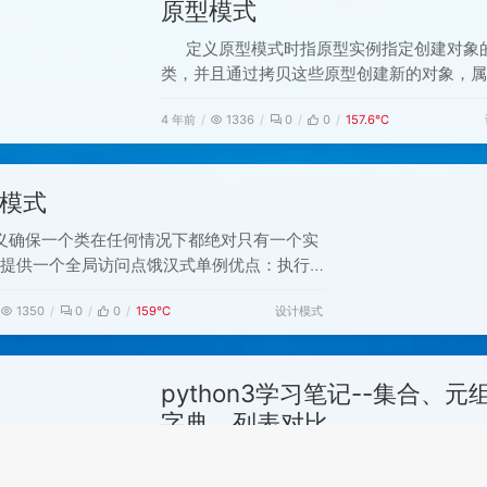
原型模式
象的各个组成部
定义原型模式时指原型实例指定创建对象
类，并且通过拷贝这些原型创建新的对象，属
型模式应用场景类初始化消耗资源较多new
4 年前
1336
0
0
157.6℃
个对象需要非常繁琐的过程（数据准备、访问
等）构造函数比较复杂循环体中生成大量对象
性能优良，Java自带的原型模式是基于内存
模式
流的拷贝，比直接new一个对
义确保一个类在任何情况下都绝对只有一个实
并提供一个全局访问点饿汉式单例优点：执行效
、性能高、没有融合的锁缺点：某些情况下，可
设计模式
1350
0
0
159℃
内存浪费常规写法public class
Singleton { private static final
ySingleton
python3学习笔记--集合、元
字典、列表对比
数据结构Python支持以下数据结构：列
典，元组，集合。何时使用字典：当您需要键