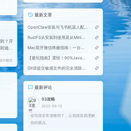
最新文章
OpenClaw安装与飞书机器人配置
RustFS从安装到使用及从MinIO迁移的完整指南
原则？开
Mac双开微信终极指南：一台电脑轻松登录两个微信账号
则迪米
少4种
【避坑指南】震惊！90%Java开发者都不知道的NullPointerException隐藏陷阱
设计模式
解决办
的写法
Git误提交敏感文件的完全清除方法
决办法：
最新评论
93攻略
2023-05-12
你写得非常清晰明了，让我很容易理解
你的观点。