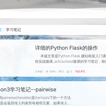
签
学习笔记
详细的Python Flask的操作
本篇文章是Python Flask 建站框架入门
程实战微课_w3cschool微课的学习笔记，
整理而来，本人使用版本如下：
3 年前
1294
0
0
153.4℃
Python3.10.0Flask2.2.2简介Flask是一
可定制的web框架Flask 可以很好地结合MV
进行开发Flask还有很强的很强的扩
hon3学习笔记--pairwise
pairwise(iterable)是itertools下的一个方法
法是会返回传入列表所有相邻元素，如果传入的