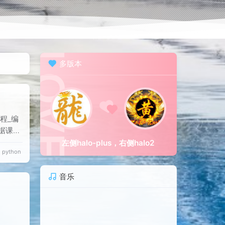
多版本
课程_编
根据课程
左侧halo-plus，右侧halo2
python
个轻量级的
C模式
音乐