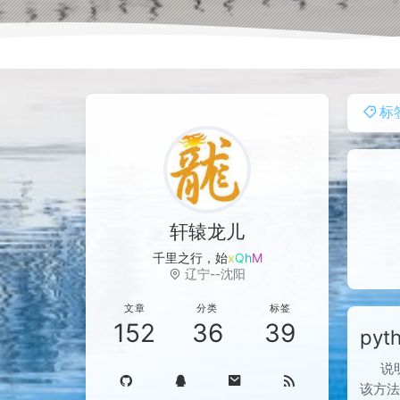
标
轩辕龙儿
千里之行，
j
(
3
Z
W
辽宁--沈阳
文章
分类
标签
152
36
39
pyt
说明
该方