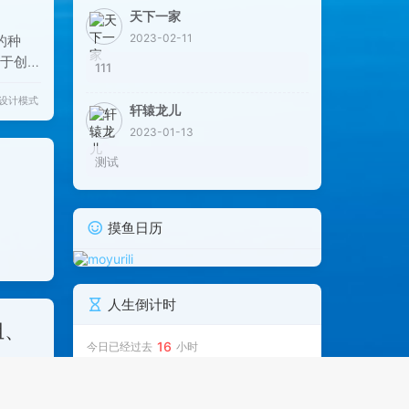
天下一家
2023-02-11
的种
于创建
111
产生的一
设计模式
权限
轩辕龙儿
时优点
2023-01-13
二进制
测试
摸鱼日历
人生倒计时
组、
16
今日已经过去
小时
69%
表，字
5
这周已经过去
天
：值对