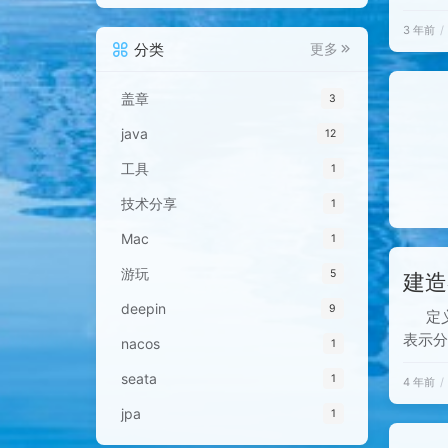
数据少
3 年前
succes
分类
更多
input 
盖章
3
java
12
工具
1
技术分享
1
Mac
1
游玩
5
建造
deepin
9
定
表示
nacos
1
特征
seata
1
4 年前
象，
中四个
jpa
1
建造者