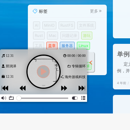
品对
标签
更多
AI
MinIO
RustFS
文件系统
Rust
Mac
问题记录
游玩
工具
盖章
服务器
Linux
单例
nacos
R2DBC
游戏
12.31
00:00 / 00:00
定
云原生2023
网站建设
破解
郑润泽
专辑循环
例，
12.31
率高
肥鱼音乐网
4 年前
能会造成
Hungry
Hungr