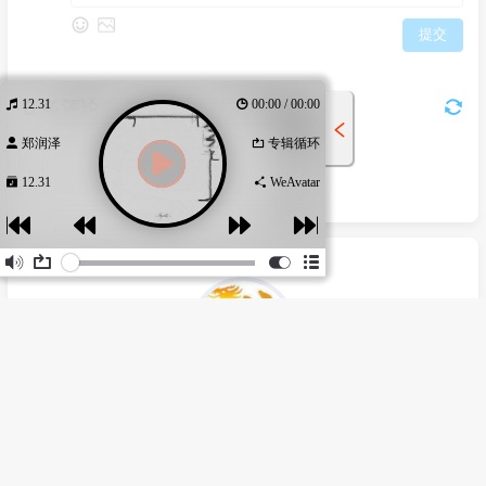
12.31
00:00 / 00:00
郑润泽
专辑循环
12.31
WeAvatar
作词 : 郑润泽
作曲 : 郑润泽
编曲 : 李俊聪
制作人 : 李俊聪/郑润泽
轩辕龙儿
出品人 : 李淘
R
o
t
?
欠你还没走的路
辽宁--沈阳
就这样结束
上次这个季节还有温度